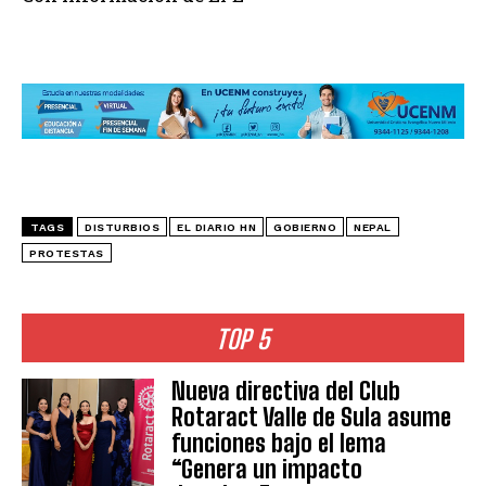
TAGS
DISTURBIOS
EL DIARIO HN
GOBIERNO
NEPAL
PROTESTAS
TOP 5
Nueva directiva del Club
Rotaract Valle de Sula asume
funciones bajo el lema
“Genera un impacto