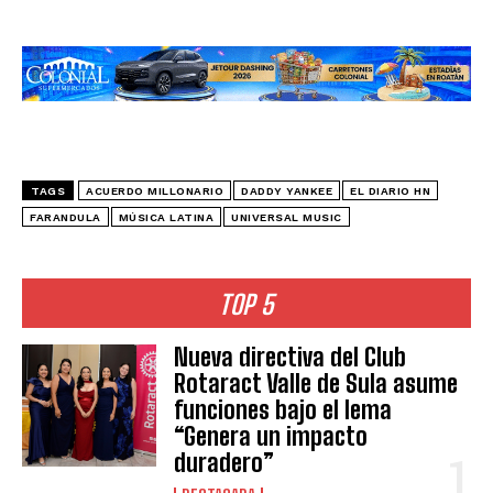
TAGS
ACUERDO MILLONARIO
DADDY YANKEE
EL DIARIO HN
FARANDULA
MÚSICA LATINA
UNIVERSAL MUSIC
TOP 5
Nueva directiva del Club
Rotaract Valle de Sula asume
funciones bajo el lema
“Genera un impacto
duradero”