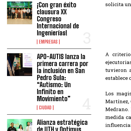
¡Con gran éxito
solicita u
clausura XX
Congreso
Internacional de
Ingenierías!
EMPRESAS
A criteri
APO-AUTIS lanza la
ejecutori
primera carrera por
la inclusión en San
tuvieron 
Pedro Sula:
establece 
“Autismo: Un
Infinito en
Los magis
Movimiento”
Martínez, 
CIUDAD
Medrano. E
medida cau
Alianza estratégica
influencia
de UTH y Optimus