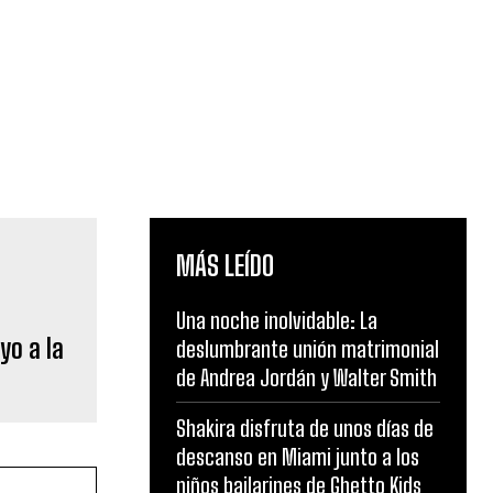
MÁS LEÍDO
Una noche inolvidable: La
yo a la
deslumbrante unión matrimonial
de Andrea Jordán y Walter Smith
Shakira disfruta de unos días de
descanso en Miami junto a los
niños bailarines de Ghetto Kids