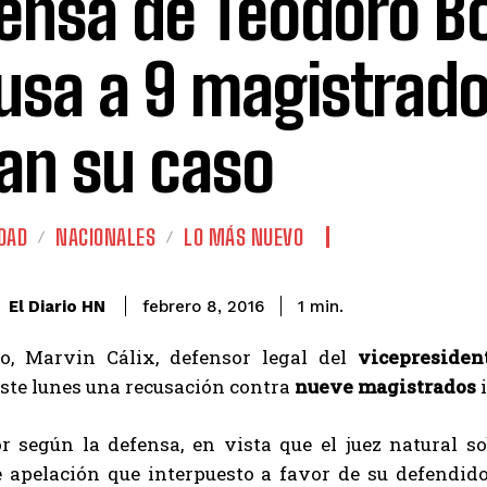
ensa de Teodoro Bo
usa a 9 magistrad
van su caso
DAD
NACIONALES
LO MÁS NUEVO
El Diario HN
febrero 8, 2016
1
min.
o, Marvin Cálix, defensor legal del
vicepresiden
ste lunes una recusación contra
nueve magistrados
i
or según la defensa, en vista que el juez natural s
e apelación que interpuesto a favor de su defendido