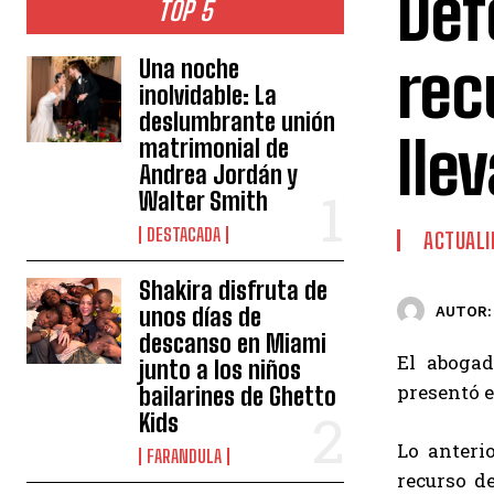
Def
TOP 5
rec
Una noche
inolvidable: La
deslumbrante unión
lle
matrimonial de
Andrea Jordán y
Walter Smith
DESTACADA
ACTUALI
Shakira disfruta de
unos días de
AUTOR:
descanso en Miami
El abogad
junto a los niños
presentó e
bailarines de Ghetto
Kids
Lo anteri
FARANDULA
recurso d