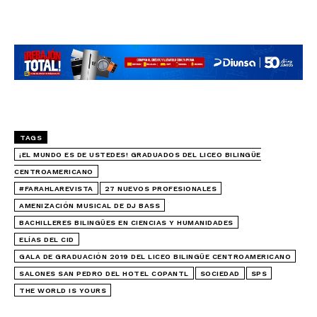
TAGS
¡EL MUNDO ES DE USTEDES! GRADUADOS DEL LICEO BILINGÜE
CENTROAMERICANO
#FARAHLAREVISTA
27 NUEVOS PROFESIONALES
AMENIZACIÓN MUSICAL DE DJ BASS
BACHILLERES BILINGÜES EN CIENCIAS Y HUMANIDADES
ELÍAS DEL CID
GALA DE GRADUACIÓN 2019 DEL LICEO BILINGÜE CENTROAMERICANO
SALONES SAN PEDRO DEL HOTEL COPANTL
SOCIEDAD
SPS
THE WORLD IS YOURS