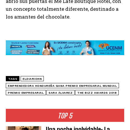
abrió sus puertas el Me Late Boutique Hotel, con
un concepto totalmente diferente, destinado a
los amantes del chocolate.
TAGS
ELDIARIOHN
EMPRENDEDORA HONDUREÑA GANA PREMIO EMPRESARIAL MUNDIAL
PREMIO EMPRESARIAL
SARA ÁLVAREZ
THE BIZZ AWARDS 2018
TOP 5
Una noche inolvidable: La