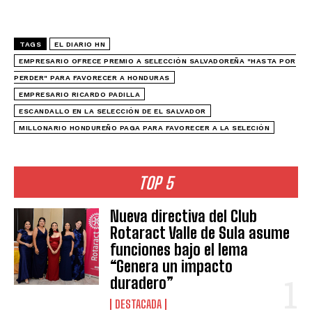
TAGS
EL DIARIO HN
EMPRESARIO OFRECE PREMIO A SELECCIÓN SALVADOREÑA "HASTA POR
PERDER" PARA FAVORECER A HONDURAS
EMPRESARIO RICARDO PADILLA
ESCANDALLO EN LA SELECCIÓN DE EL SALVADOR
MILLONARIO HONDUREÑO PAGA PARA FAVORECER A LA SELECIÓN
TOP 5
Nueva directiva del Club
Rotaract Valle de Sula asume
funciones bajo el lema
“Genera un impacto
duradero”
DESTACADA