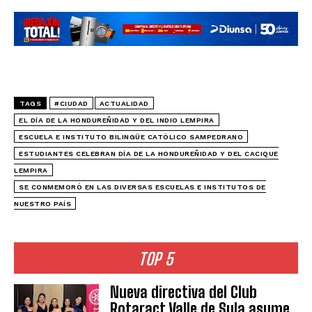
TAGS
#CIUDAD
ACTUALIDAD
EL DÍA DE LA HONDUREÑIDAD Y DEL INDIO LEMPIRA
ESCUELA E INSTITUTO BILINGÜE CATÓLICO SAMPEDRANO
ESTUDIANTES CELEBRAN DÍA DE LA HONDUREÑIDAD Y DEL CACIQUE
LEMPIRA
SE CONMEMORÓ EN LAS DIVERSAS ESCUELAS E INSTITUTOS DE
NUESTRO PAÍS
TOP 5
Nueva directiva del Club
Rotaract Valle de Sula asume