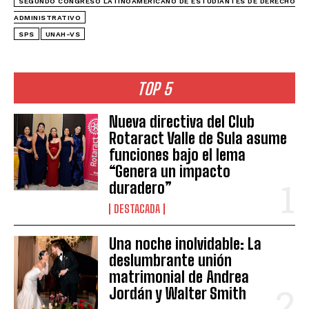
SEGUNDO CONGRESO LATINOAMERICANO DE ESTUDIANTES DE DERECHO
ADMINISTRATIVO
SPS
UNAH-VS
TOP 5
Nueva directiva del Club
Rotaract Valle de Sula asume
funciones bajo el lema
“Genera un impacto
duradero”
DESTACADA
Una noche inolvidable: La
deslumbrante unión
matrimonial de Andrea
Jordán y Walter Smith