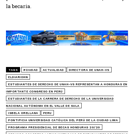
la becaria.
TAGS
#CIUDAD
ACTUALIDAD
DIRECTORA DE UNAH-VS
ELDIARIOHN
ESTUDIANTES DE DERECHO DE UNAH-VS REPRESENTAN A HONDURAS EN
IMPORTANTE CONGRESO EN PERÚ
ESTUDIANTES DE LA CARRERA DE DERECHO DE LA UNIVERSIDAD
NACIONAL AUTÓNOMA EN EL VALLE DE SULA
ISBELA ORELLANA
PERU
PONTIFICIA UNIVERSIDAD CATÓLICA DEL PERÚ DE LA CIUDAD LIMA
PROGRAMA PRESIDENCIAL DE BECAS HONDURAS 20/20