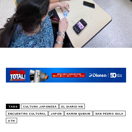
TAGS
CULTURA JAPONESA
EL DIARIO HN
ENCUENTRO CULTURAL
JAPON
KARIM QUBAIN
SAN PEDRO SULA
UTH