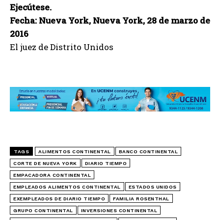
Ejecútese.
Fecha: Nueva York, Nueva York, 28 de marzo de
2016
El juez de Distrito Unidos
TAGS
ALIMENTOS CONTINENTAL
BANCO CONTINENTAL
CORTE DE NUEVA YORK
DIARIO TIEMPO
EMPACADORA CONTINENTAL
EMPLEADOS ALIMENTOS CONTINENTAL
ESTADOS UNIDOS
EXEMPLEADOS DE DIARIO TIEMPO
FAMILIA ROSENTHAL
GRUPO CONTINENTAL
INVERSIONES CONTINENTAL