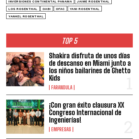
INVERSIONES CONTINENTAL PANAMA
JAIME ROSENTHAL
LOS ROSENTHAL
OABI
OFAC
YANI ROSENTHAL
YANKEL ROSENTHAL
TOP 5
Shakira disfruta de unos días
de descanso en Miami junto a
los niños bailarines de Ghetto
Kids
FARANDULA
¡Con gran éxito clausura XX
Congreso Internacional de
Ingenierías!
EMPRESAS