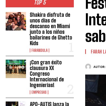
Fes
TOP 5
Int
Shakira disfruta de
unos días de
descanso en Miami
sab
junto a los niños
bailarines de Ghetto
Kids
FARANDULA
FARAH L
¡Con gran éxito
clausura XX
AUTOR:
Congreso
Internacional de
Ingenierías!
EMPRESAS
APO-AUTIS lanza la