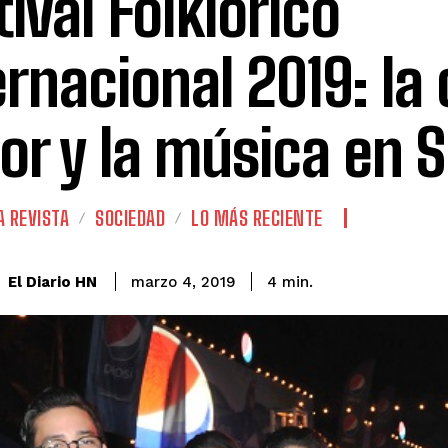
tival Folklórico
ernacional 2019: la 
or y la música en 
A REVISTA
SOCIEDAD
LO MÁS RECIENTE
El Diario HN
marzo 4, 2019
4
min.