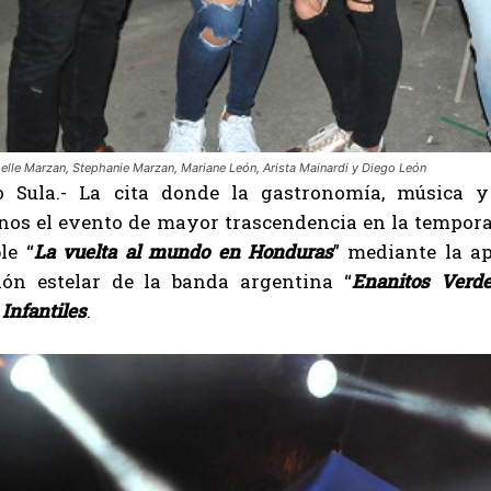
helle Marzan, Stephanie Marzan, Mariane León, Arista Mainardi y Diego León
 Sula.- La cita donde la gastronomía, música y
os el evento de mayor trascendencia en la tempora
le “
La vuelta al mundo en Honduras
” mediante la ap
ión estelar de la banda argentina “
Enanitos Verd
Infantiles
.