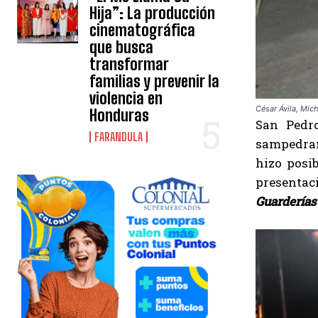
Hija”: La producción
cinematográfica
que busca
transformar
familias y prevenir la
violencia en
César Ávila, Mic
Honduras
San Pedro
FARANDULA
sampedran
hizo posib
presentac
Guarderías 