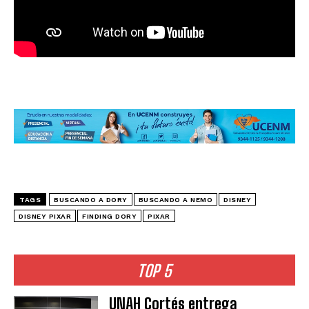
TAGS
BUSCANDO A DORY
BUSCANDO A NEMO
DISNEY
DISNEY PIXAR
FINDING DORY
PIXAR
TOP 5
UNAH Cortés entrega