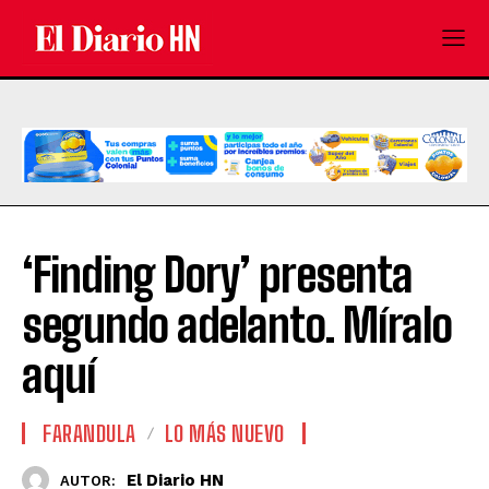
‘Finding Dory’ presenta
segundo adelanto. Míralo
aquí
FARANDULA
LO MÁS NUEVO
El Diario HN
AUTOR: