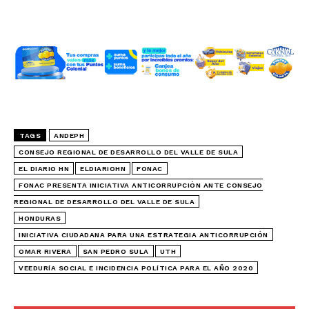
TAGS
ANDEPH
CONSEJO REGIONAL DE DESARROLLO DEL VALLE DE SULA
EL DIARIO HN
ELDIARIOHN
FONAC
FONAC PRESENTA INICIATIVA ANTICORRUPCIÓN ANTE CONSEJO
REGIONAL DE DESARROLLO DEL VALLE DE SULA
HONDURAS
INICIATIVA CIUDADANA PARA UNA ESTRATEGIA ANTICORRUPCIÓN
OMAR RIVERA
SAN PEDRO SULA
UTH
VEEDURÍA SOCIAL E INCIDENCIA POLÍTICA PARA EL AÑO 2020