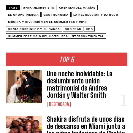
TAGS
#FARAHLAREVISTA
CHEF MANUEL MACÍAS
EL GRUPO INERCIA
GASTRONOMIA
LA REVOLUCIÓN Y DJ ROJO
MÚSICA Y DIVERSIÓN EN EL SUMMER FEST 2019
SILVIA RODRÍGUEZ Y SU BANDA
SOCIEDAD
SPS
SUMMER FEST 2019 DEL HOTEL REAL INTERCONTINENTAL
TOP 5
Una noche inolvidable: La
deslumbrante unión
matrimonial de Andrea
Jordán y Walter Smith
DESTACADA
Shakira disfruta de unos días
de descanso en Miami junto a