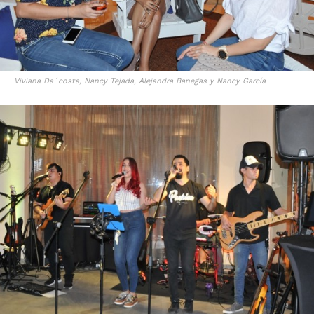
Viviana Da´costa, Nancy Tejada, Alejandra Banegas y Nancy García