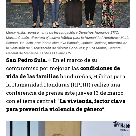
Mercy Ayala, representante de Investigación y Derechos Humanos ERIC;
Martha Guillén, directora ejecutiva Hábitat para la Humanidad Honduras; María
Selman- Housein, presidenta ejecutiva Banpaís; Isabela Orellana, miembro de
la Comisión de Fiscalización de hábitat Honduras; y Liza Molina, Gerente
General de Menarine. / Fotos El Diario HN.
San Pedro Sula. –
En el marco de su
compromiso por mejorar las
condiciones de
vida de las familias
hondureñas, Hábitat para
la Humanidad Honduras (HPHH) realizó una
conferencia de prensa este jueves 13 de marzo
con el tema central: “
La vivienda, factor clave
para prevenirla violencia de género
“.