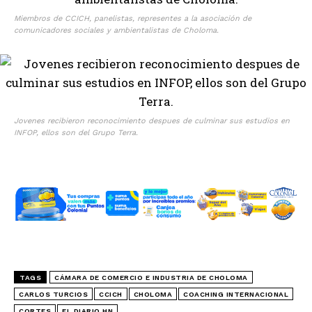
Miembros de CCICH, panelistas, representes a la asociación de
comunicadores sociales y ambientalistas de Choloma.
Jovenes recibieron reconocimiento despues de culminar sus estudios en
INFOP, ellos son del Grupo Terra.
TAGS
CÁMARA DE COMERCIO E INDUSTRIA DE CHOLOMA
CARLOS TURCIOS
CCICH
CHOLOMA
COACHING INTERNACIONAL
CORTES
EL DIARIO HN