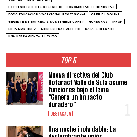
EX PRESIDENTE DEL COLEGIO DE ECONOMISTAS DE HONDURAS
FORO EDUCACIÓN VOCACIONAL PROFESIONAL
GABRIEL MOLINA
GERENTE DE EMPRESAS SOSTENIBLE COHEP
HONDURAS
INFOP
LIBIA MARTÍNEZ
MONTSERRAT ALBERDI
RAFAEL DELGADO
UNA HERRAMIENTA AL ÉXITO
TOP 5
Nueva directiva del Club
Rotaract Valle de Sula asume
funciones bajo el lema
“Genera un impacto
duradero”
DESTACADA
Una noche inolvidable: La
deslumbrante unión