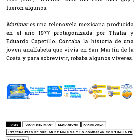
fueron algunos.
Marimar
es una telenovela mexicana producida
en el año 1977 protagonizada por Thalía y
Eduardo Capetillo. Contaba la historia de una
joven analfabeta que vivía en San Martín de la
Costa y para sobrevivir, robaba algunos víveres.
TAGS
“JUAN DEL MAR”
ELDIARIOHN
FARANDULA
INTERNAUTAS SE BURLAN DE MALUMA Y LO COMPARAN CON THALIA EN
“MARIMAR”