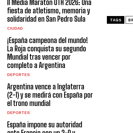
II Media Maratón UTH 2026: Una
fiesta de atletismo, memoria y
solidaridad en San Pedro Sula
TAGS
B
CIUDAD
¡España campeona del mundo!
La Roja conquista su segundo
Mundial tras vencer por
completo a Argentina
DEPORTES
Argentina vence a Inglaterra
(2-1) y se medirá con España por
el trono mundial
DEPORTES
España impone su autoridad
ante Francia con un 2-0 y