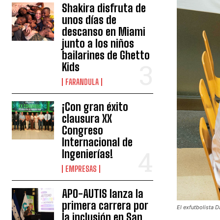
Shakira disfruta de
unos días de
descanso en Miami
junto a los niños
bailarines de Ghetto
Kids
FARANDULA
¡Con gran éxito
clausura XX
Congreso
Internacional de
Ingenierías!
EMPRESAS
APO-AUTIS lanza la
primera carrera por
El exfutbolista D
la inclusión en San