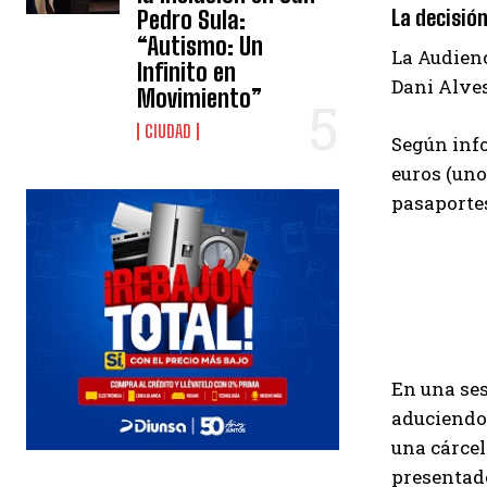
La decisión
Pedro Sula:
“Autismo: Un
La Audienc
Infinito en
Dani Alves
Movimiento”
CIUDAD
Según info
euros (uno
pasaportes
En una ses
aduciendo 
una cárcel
presentado