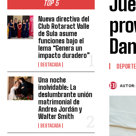
Jue
TOP 5
pro
Nueva directiva del
Club Rotaract Valle
de Sula asume
Dan
funciones bajo el
lema “Genera un
impacto duradero”
DESTACADA
DEPORT
Una noche
inolvidable: La
AUTOR:
deslumbrante unión
matrimonial de
Andrea Jordán y
Walter Smith
DESTACADA