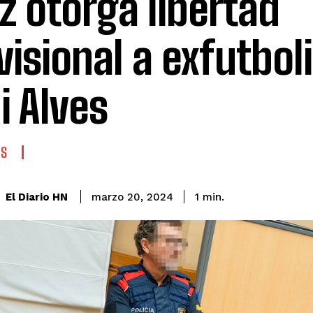
z otorga libertad
visional a exfutbol
i Alves
ES
El Diario HN
marzo 20, 2024
1
min.