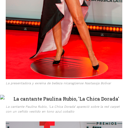
La presentadora y exreina de belleza nicaragüense Nastassja Bolívar
La cantante Paulina Rubio, ‘La Chica Dorada’ apareció sobre la red carpet
con un ceñido vestido en tono azul cobalto