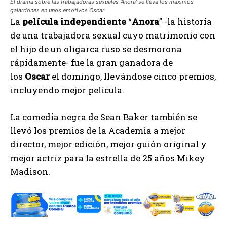
El drama sobre las trabajadoras sexuales 'Anora' se lleva los máximos
galardones en unos emotivos Óscar
La
película independiente
“
Anora
” -la historia
de una trabajadora sexual cuyo matrimonio con
el hijo de un oligarca ruso se desmorona
rápidamente- fue la gran ganadora de
los
Oscar
el domingo, llevándose cinco premios,
incluyendo mejor película.
La comedia negra de Sean Baker también se
llevó los premios de la Academia a mejor
director, mejor edición, mejor guión original y
mejor actriz para la estrella de 25 años Mikey
Madison.