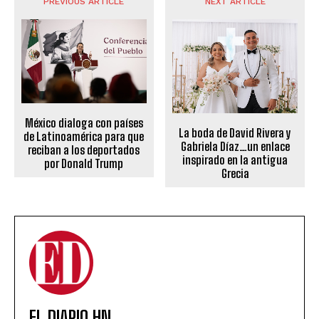
PREVIOUS ARTICLE
NEXT ARTICLE
México dialoga con países
La boda de David Rivera y
de Latinoamérica para que
Gabriela Díaz…un enlace
reciban a los deportados
inspirado en la antigua
por Donald Trump
Grecia
EL DIARIO HN