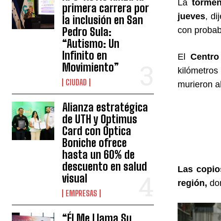
La
tormen
primera carrera por
jueves
, d
la inclusión en San
Pedro Sula:
con probab
“Autismo: Un
Infinito en
El
Centro
Movimiento”
kilómetros
CIUDAD
murieron a
Alianza estratégica
de UTH y Optimus
Card con Óptica
Boniche ofrece
hasta un 60% de
descuento en salud
Las copio
visual
región,
don
EMPRESAS
“Él Me Llama Su