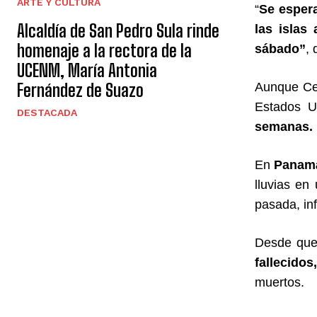
ARTE Y CULTURA
“
Se espera
Alcaldía de San Pedro Sula rinde
las islas
homenaje a la rectora de la
sábado”
, 
UCENM, María Antonia
Fernández de Suazo
Aunque Cen
Estados U
DESTACADA
semanas.
En
Panamá
lluvias en
pasada, in
Desde que
fallecidos,
muertos.