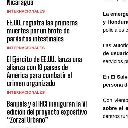
Nicaragua
INTERNACIONALES
La emergen
EE.UU. registra las primeras
y Hondur
muertes por un brote de
policiales
parásitos intestinales
Las autori
INTERNACIONALES
de usuari
El Ejército de EE.UU. lanza una
servicios p
alianza con 18 países de
América para combatir el
En
El Salv
crimen organizado
persona de
INTERNACIONALES
Con vient
Banpaís y el IHCI inauguran la VI
sobre el 
edición del proyecto expositivo
centros tu
“Zorzal Urbano”