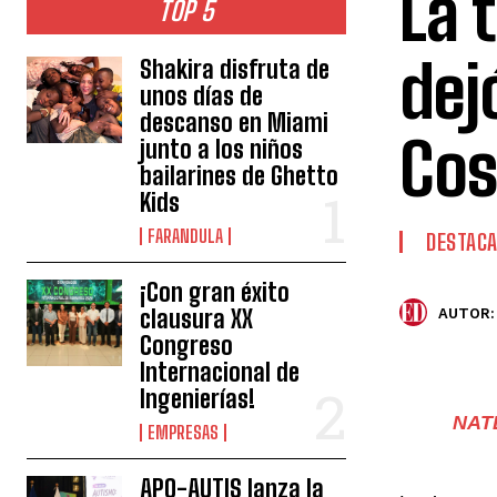
La 
TOP 5
dej
Shakira disfruta de
unos días de
descanso en Miami
Cos
junto a los niños
bailarines de Ghetto
Kids
FARANDULA
DESTAC
¡Con gran éxito
clausura XX
AUTOR:
Congreso
Internacional de
Ingenierías!
NAT
EMPRESAS
APO-AUTIS lanza la