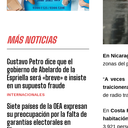
MÁS NOTICIAS
En Nicara
Gustavo Petro dice que el
zonas del 
gobierno de Abelardo de la
Espriella será «breve» e insiste
“
A veces 
en un supuesto fraude
traicioner
INTERNACIONALES
de radio tr
Siete países de la OEA expresan
En
Costa R
su preocupación por la falta de
habitació
garantías electorales en
3.921 pers