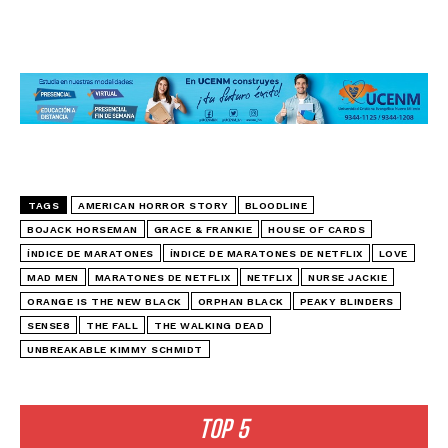
TAGS
AMERICAN HORROR STORY
BLOODLINE
BOJACK HORSEMAN
GRACE & FRANKIE
HOUSE OF CARDS
ÍNDICE DE MARATONES
ÍNDICE DE MARATONES DE NETFLIX
LOVE
MAD MEN
MARATONES DE NETFLIX
NETFLIX
NURSE JACKIE
ORANGE IS THE NEW BLACK
ORPHAN BLACK
PEAKY BLINDERS
SENSE8
THE FALL
THE WALKING DEAD
UNBREAKABLE KIMMY SCHMIDT
TOP 5