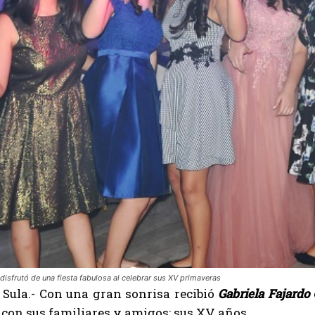
disfrutó de una fiesta fabulosa al celebrar sus XV primaveras
 Sula.- Con una gran sonrisa recibió
Gabriela Fajardo
con sus familiares y amigos: sus XV años.