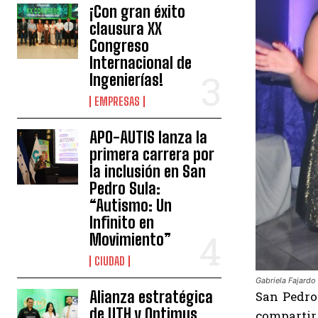
¡Con gran éxito
clausura XX
Congreso
Internacional de
Ingenierías!
EMPRESAS
APO-AUTIS lanza la
primera carrera por
la inclusión en San
Pedro Sula:
“Autismo: Un
Infinito en
Movimiento”
CIUDAD
Gabriela Fajardo 
Alianza estratégica
San Pedro
de UTH y Optimus
compartir 