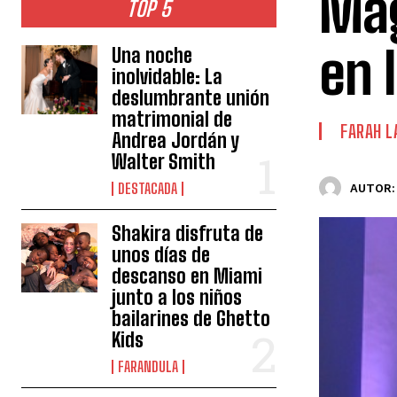
Mág
TOP 5
en 
Una noche
inolvidable: La
deslumbrante unión
matrimonial de
FARAH L
Andrea Jordán y
Walter Smith
DESTACADA
AUTOR:
Shakira disfruta de
unos días de
descanso en Miami
junto a los niños
bailarines de Ghetto
Kids
FARANDULA