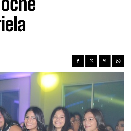
noche
iela