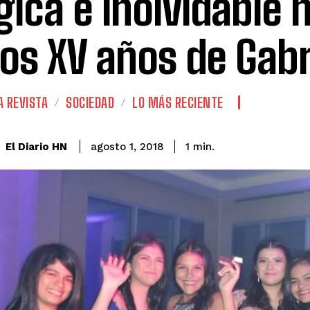
ica e inolvidable 
los XV años de Gabr
A REVISTA
SOCIEDAD
LO MÁS RECIENTE
El Diario HN
agosto 1, 2018
1
min.