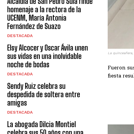
Alcaldía de San Pedro Sula rinde
homenaje a la rectora de la
UCENM, María Antonia
Fernández de Suazo
DESTACADA
Elsy Alcocer y Oscar Ávila unen
La quinceañera,
sus vidas en una inolvidable
noche de bodas
Fueron su
DESTACADA
fiesta resu
Sendy Ruiz celebra su
despedida de soltera entre
amigas
DESTACADA
La abogada Dilcia Montiel
celebra sus 50 años con una