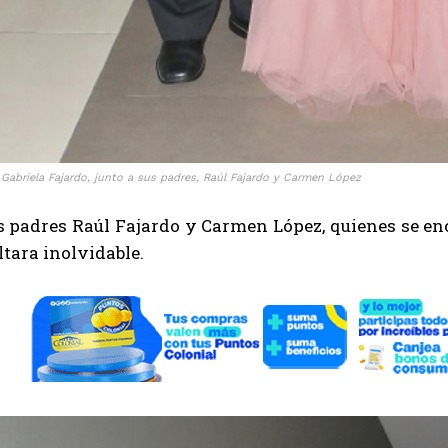
 Gabriela Fajardo, junto a sus padres, Raúl Fajardo y Carmen López
s padres Raúl Fajardo y Carmen López, quienes se en
ltara inolvidable.