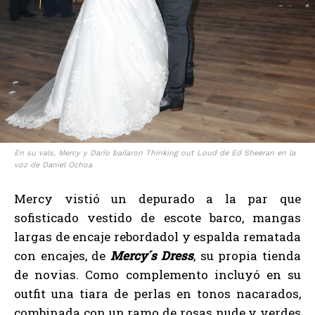
En su vals, Mercy y Darío bailaron Thinking out Loud de Ed Sheeran en la
voz de Daniel Ochoa
Mercy vistió un depurado a la par que
sofisticado vestido de escote barco, mangas
largas de encaje rebordadol y espalda rematada
con encajes, de
Mercy´s Dress
, su propia tienda
de novias. Como complemento incluyó en su
outfit una tiara de perlas en tonos nacarados,
combinada con un ramo de rosas nude y verdes