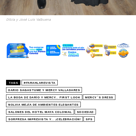
Dilcia y José Luis Valbuena
TAGS
#FARAHLAREVISTA
DARIO SAGASTUME Y MERCY VALLADARES
LA BODA DE DARÍO Y MERCY… FIRST LOOK
MERCY´S DRESS
NOLVIA MEJÍA DE AMBIENTES ELEGANTES
SALONES DEL HOTEL MAYA COLONIAL
SOCIEDAD
SORPRESA IMPREVISTA Y... ¡CELEBRACIÓN!
SPS