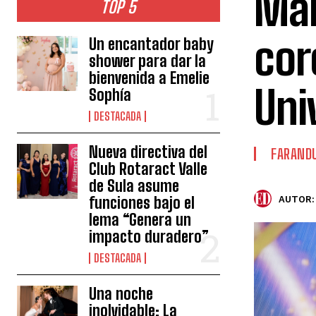
Mai
TOP 5
cor
Un encantador baby
shower para dar la
bienvenida a Emelie
Uni
Sophía
DESTACADA
Nueva directiva del
FARAND
Club Rotaract Valle
de Sula asume
funciones bajo el
AUTOR:
lema “Genera un
impacto duradero”
DESTACADA
Una noche
inolvidable: La