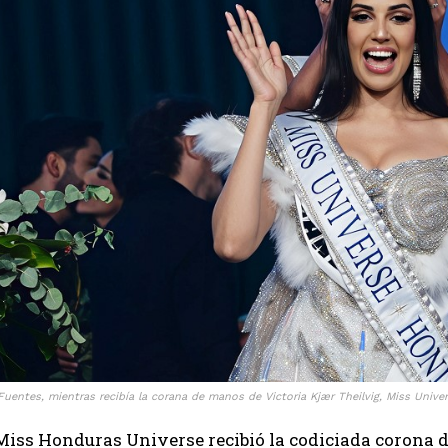
Fuentes, mientras recibía la corana de manos de Victoria Kjær Theilvig, Miss Univer
iss Honduras Universe recibió la codiciada corona 