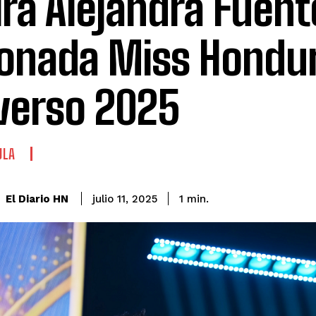
ra Alejandra Fuent
onada Miss Hondu
verso 2025
ULA
El Diario HN
julio 11, 2025
1
min.