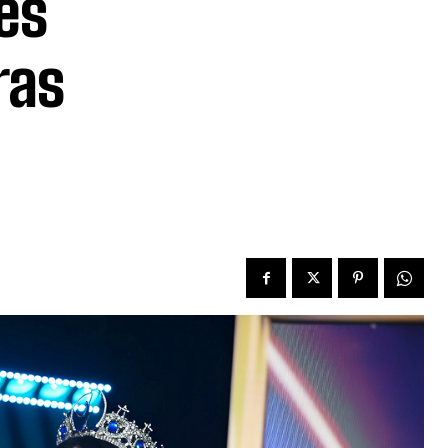
es
ras