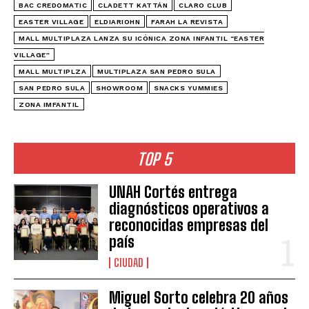
BAC CREDOMATIC
CLADETT KATTÁN
CLARO CLUB
EASTER VILLAGE
ELDIARIOHN
FARAH LA REVISTA
MALL MULTIPLAZA LANZA SU ICÓNICA ZONA INFANTIL “EASTER
VILLAGE”
MALL MULTIPLZA
MULTIPLAZA SAN PEDRO SULA
SAN PEDRO SULA
SHOWROOM
SNACKS YUMMIES
ZONA IMFANTIL
TOP 5
UNAH Cortés entrega
diagnósticos operativos a
reconocidas empresas del
país
CIUDAD
Miguel Sorto celebra 20 años