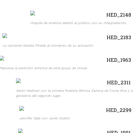
Oneyda de América deleitó al público con su interpretación.
La cantante Natalia Pineda al momento de su actuación
Fabulosa la partición artística de este grupo de chicas
Aarón Hedman con la primera finalista Mónica Zamora de Costa Rica y la
ganadora del segundo lugar.
Jennifer Valle con Javier Dubón