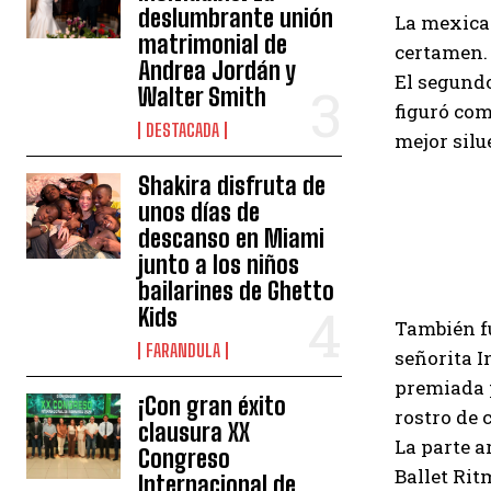
deslumbrante unión
La mexican
matrimonial de
certamen.
Andrea Jordán y
El segundo
Walter Smith
figuró com
DESTACADA
mejor silu
Shakira disfruta de
unos días de
descanso en Miami
junto a los niños
bailarines de Ghetto
Kids
También f
FARANDULA
señorita I
premiada p
¡Con gran éxito
rostro de 
clausura XX
La parte a
Congreso
Ballet Rit
Internacional de