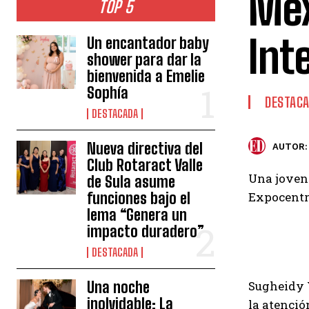
Mex
TOP 5
Int
Un encantador baby
shower para dar la
bienvenida a Emelie
Sophía
DESTAC
DESTACADA
Nueva directiva del
AUTOR:
Club Rotaract Valle
Una joven 
de Sula asume
funciones bajo el
Expocentr
lema “Genera un
impacto duradero”
DESTACADA
Una noche
Sugheidy Y
inolvidable: La
la atenció