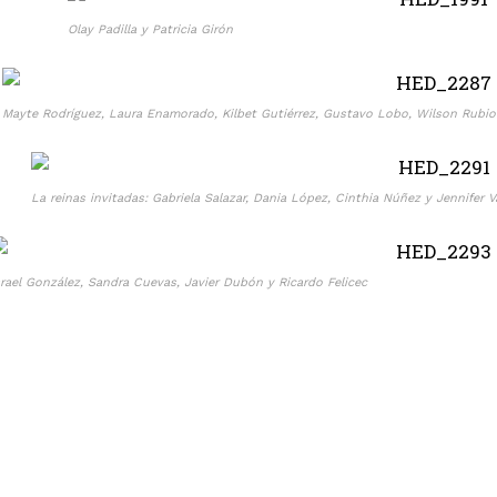
Olay Padilla y Patricia Girón
Mayte Rodríguez, Laura Enamorado, Kilbet Gutiérrez, Gustavo Lobo, Wilson Rubio
La reinas invitadas: Gabriela Salazar, Dania López, Cinthia Núñez y Jennifer V
srael González, Sandra Cuevas, Javier Dubón y Ricardo Felicec
Yadira Tosta, Marlon Rodríguez e Ines Cubero.
Muy elegantes las chicas de Tele Progreso Liliam Matta y Flor Ordoñez