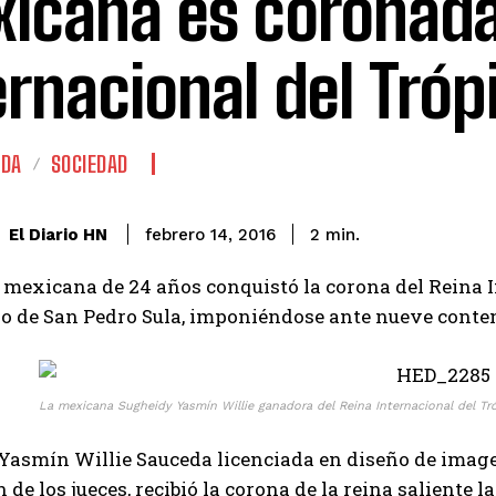
icana es coronada
ernacional del Tróp
ADA
SOCIEDAD
El Diario HN
febrero 14, 2016
2
min.
mexicana de 24 años conquistó la corona del Reina I
o de San Pedro Sula, imponiéndose ante nueve conten
La mexicana Sugheidy Yasmín Willie ganadora del Reina Internacional del Tró
asmín Willie Sauceda licenciada en diseño de imagen,
n de los jueces, recibió la corona de la reina saliente