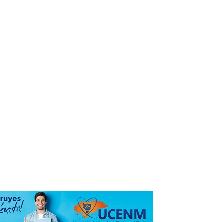
MÁS LEÍDO
Un encantador baby shower para
dar la bienvenida a Emelie
Sophía
Nueva directiva del Club
Rotaract Valle de Sula asume
funciones bajo el lema “Genera
un impacto duradero”
Una noche inolvidable: La
deslumbrante unión matrimonial
de Andrea Jordán y Walter Smith
Shakira disfruta de unos días de
descanso en Miami junto a los
niños bailarines de Ghetto Kids