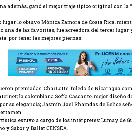
a además, ganó el mejor traje típico original con la “
 lugar lo obtuvo Mónica Zamora de Costa Rica, mient
o una de las favoritas, fue acreedora del tercer lugar 
eta, por tener las mejores piernas.
ueron premiadas: CharLotte Toledo de Nicaragua como
nternet; la colombiana Sofía Cascante, mejor diseño
or su elegancia; Jasmín Jael Rhamdas de Belice seño
certamen.
rtística estuvo a cargo de los intérpretes: Lumay de
mo y Sabor y Ballet CENSEA.