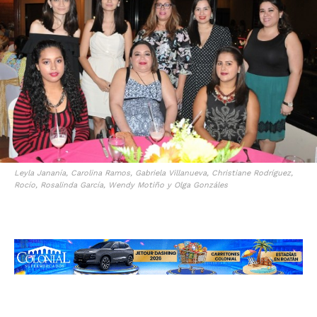
Leyla Jananía, Carolina Ramos, Gabriela Villanueva, Christiane Rodríguez,
Rocío, Rosalinda García, Wendy Motiño y Olga Gonzáles