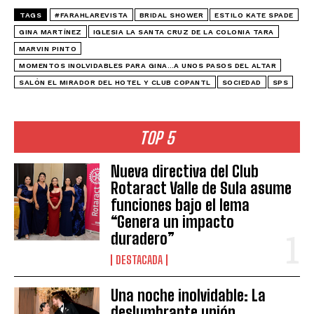
TAGS
#FARAHLAREVISTA
BRIDAL SHOWER
ESTILO KATE SPADE
GINA MARTÍNEZ
IGLESIA LA SANTA CRUZ DE LA COLONIA TARA
MARVIN PINTO
MOMENTOS INOLVIDABLES PARA GINA…A UNOS PASOS DEL ALTAR
SALÓN EL MIRADOR DEL HOTEL Y CLUB COPANTL
SOCIEDAD
SPS
TOP 5
Nueva directiva del Club
Rotaract Valle de Sula asume
funciones bajo el lema
“Genera un impacto
duradero”
DESTACADA
Una noche inolvidable: La
deslumbrante unión