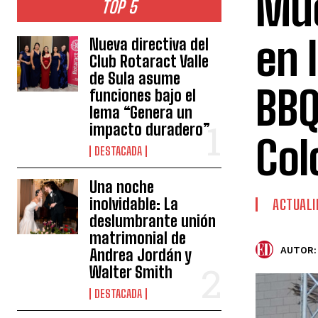
Muc
TOP 5
en 
Nueva directiva del
Club Rotaract Valle
de Sula asume
BBQ
funciones bajo el
lema “Genera un
impacto duradero”
Col
DESTACADA
Una noche
inolvidable: La
ACTUALI
deslumbrante unión
matrimonial de
AUTOR:
Andrea Jordán y
Walter Smith
DESTACADA