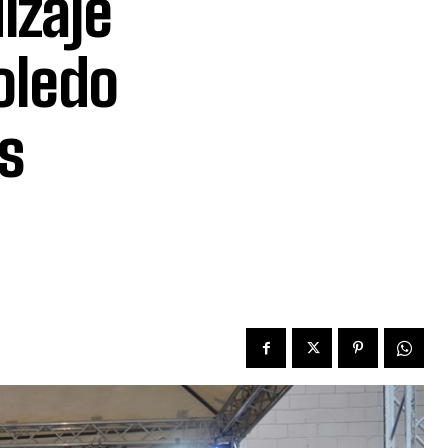
izaje
oledo
s