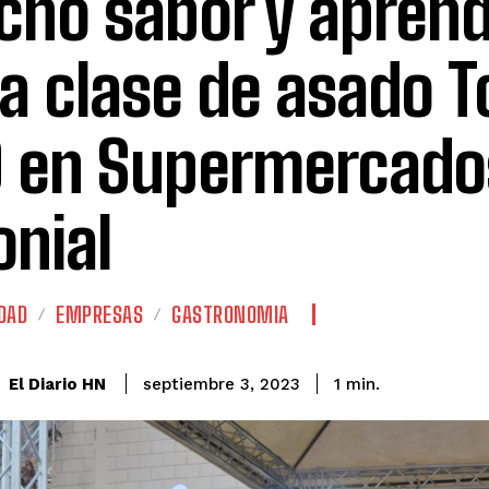
ho sabor y aprend
la clase de asado T
 en Supermercado
onial
DAD
EMPRESAS
GASTRONOMIA
El Diario HN
septiembre 3, 2023
1
min.