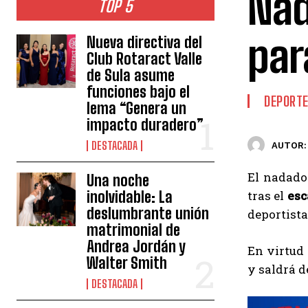
Nad
TOP 5
par
Nueva directiva del
Club Rotaract Valle
de Sula asume
funciones bajo el
DEPORT
lema “Genera un
impacto duradero”
DESTACADA
AUTOR:
El nadado
Una noche
inolvidable: La
tras el
esc
deslumbrante unión
deportista
matrimonial de
Andrea Jordán y
En virtud 
Walter Smith
y saldrá d
DESTACADA