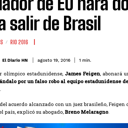
ador de EU hará d
a salir de Brasil
ES
RIO 2016
El Diario HN
agosto 19, 2016
1
min.
r olímpico estadunidense,
James Feigen
, abonará u
ándalo por un falso robo al equipo estadunidense d
.
del acuerdo alcanzado con un juez brasileño, Feigen d
el país, explicó su abogado,
Breno Melaragno
.