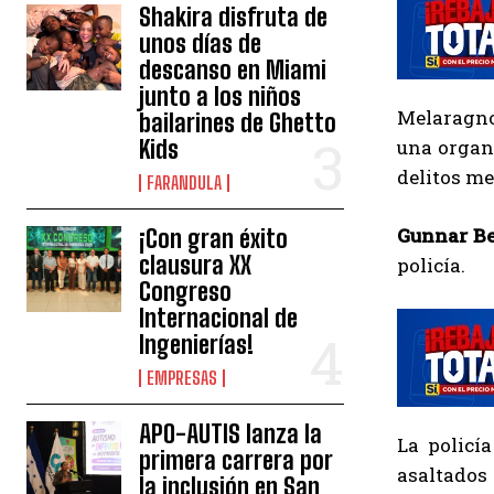
Shakira disfruta de
unos días de
descanso en Miami
junto a los niños
Melaragno 
bailarines de Ghetto
Kids
una organi
delitos me
FARANDULA
Gunnar B
¡Con gran éxito
clausura XX
policía.
Congreso
Internacional de
Ingenierías!
EMPRESAS
APO-AUTIS lanza la
La policí
primera carrera por
asaltados 
la inclusión en San