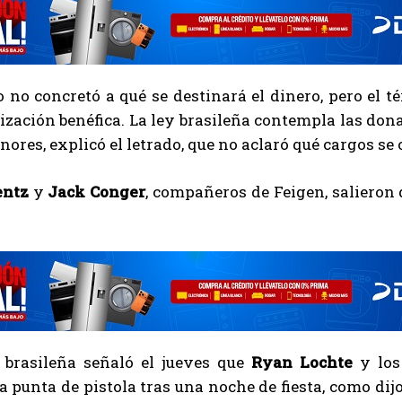
no concretó a qué se destinará el dinero, pero el té
zación benéfica. La ley brasileña contempla las don
nores, explicó el letrado, que no aclaró qué cargos s
entz
y
Jack Conger
, compañeros de Feigen, salieron d
a brasileña señaló el jueves que
Ryan Lochte
y los
a punta de pistola tras una noche de fiesta, como d