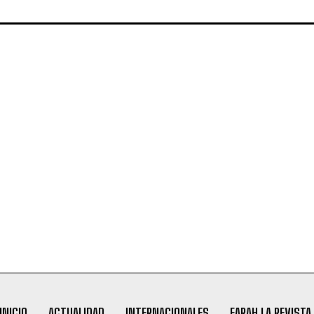
INICIO
ACTUALIDAD
INTERNACIONALES
FARAH LA REVISTA