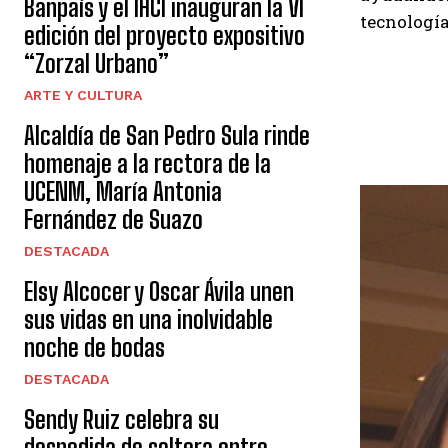
Banpaís y el IHCI inauguran la VI
tecnología
edición del proyecto expositivo
“Zorzal Urbano”
ARTE Y CULTURA
Alcaldía de San Pedro Sula rinde
homenaje a la rectora de la
UCENM, María Antonia
Fernández de Suazo
DESTACADA
Elsy Alcocer y Oscar Ávila unen
sus vidas en una inolvidable
noche de bodas
DESTACADA
Sendy Ruiz celebra su
despedida de soltera entre