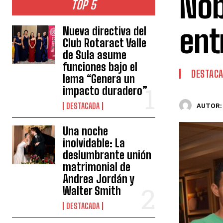
Nob
TOP 5
ent
Nueva directiva del
Club Rotaract Valle
de Sula asume
funciones bajo el
DESTAC
lema “Genera un
impacto duradero”
DESTACADA
AUTOR:
Una noche
inolvidable: La
deslumbrante unión
matrimonial de
Andrea Jordán y
Walter Smith
DESTACADA