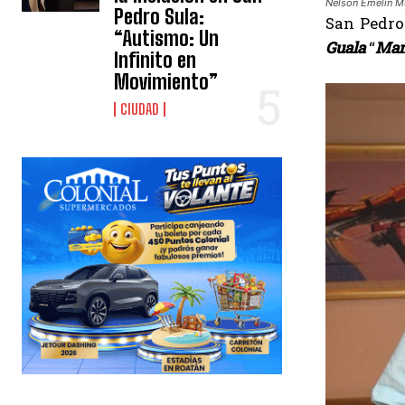
Nelson Emelin Mu
Pedro Sula:
San Pedro
“Autismo: Un
Guala
“
Man
Infinito en
Movimiento”
CIUDAD