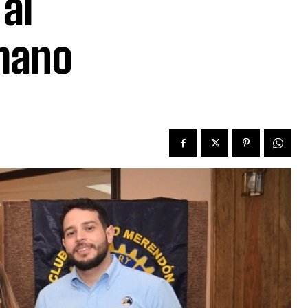
 al
 mano