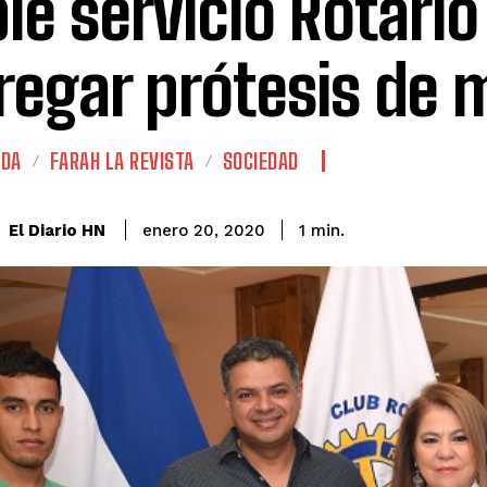
le servicio Rotario
regar prótesis de
ADA
FARAH LA REVISTA
SOCIEDAD
El Diario HN
enero 20, 2020
1
min.