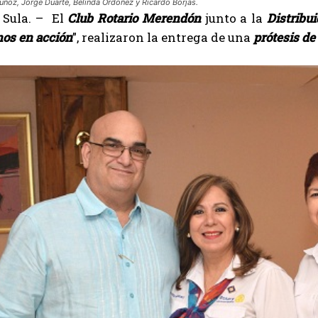
ñoz, Jorge Duarte, Belinda Ordoñez y Ricardo Borjas.
 Sula. – El
Club Rotario Merendón
junto a la
Distribui
os en acción
”, realizaron la entrega de una
prótesis d