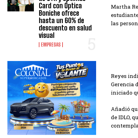
Card con Óptica
Martha Rey
Boniche ofrece
estudiante
hasta un 60% de
las perso
descuento en salud
visual
EMPRESAS
Reyes indi
Gerencia d
iniciado q
Añadió que
de IDLO, q
contempla 