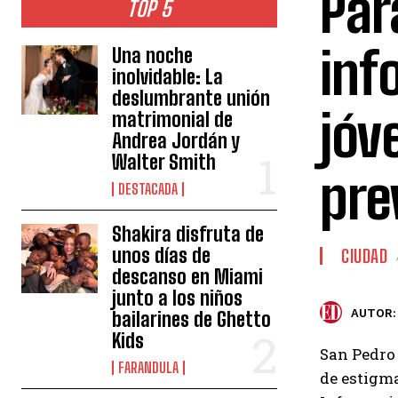
Par
TOP 5
inf
Una noche
inolvidable: La
deslumbrante unión
jóv
matrimonial de
Andrea Jordán y
Walter Smith
pre
DESTACADA
Shakira disfruta de
unos días de
CIUDAD
descanso en Miami
junto a los niños
AUTOR:
bailarines de Ghetto
Kids
San Pedro 
FARANDULA
de estigma