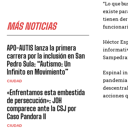
“Lo que bu
existe par
tienen der
MÁS NOTICIAS
funcionari
Héctor Esp
APO-AUTIS lanza la primera
informativ
carrera por la inclusión en San
Sampedrana
Pedro Sula: “Autismo: Un
Infinito en Movimiento”
Espinal in
pandemia e
CIUDAD
descentral
«Enfrentamos esta embestida
acciones q
de persecución»: JOH
comparece ante la CSJ por
Caso Pandora II
CIUDAD