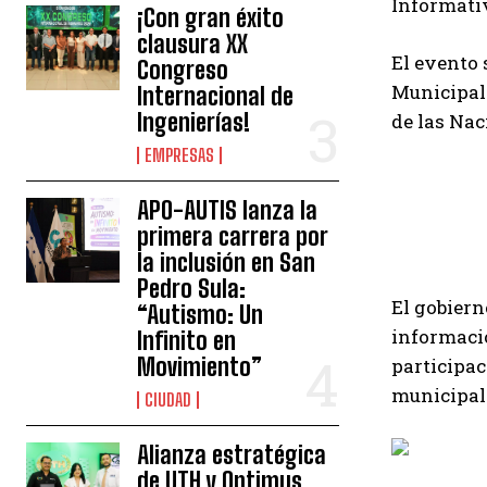
Informativ
¡Con gran éxito
clausura XX
El evento 
Congreso
Municipal 
Internacional de
Ingenierías!
de las Nac
EMPRESAS
APO-AUTIS lanza la
primera carrera por
la inclusión en San
Pedro Sula:
El gobier
“Autismo: Un
informació
Infinito en
Movimiento”
participac
municipal
CIUDAD
Alianza estratégica
de UTH y Optimus