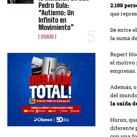
Pedro Sula:
2.188 pers
“Autismo: Un
que repres
Infinito en
Movimiento”
De entre el
CIUDAD
la suma de
Rupert Hoo
el motivo 
empresas.
Además, op
del mund
la caída d
Hurun, que
diferente p
con una fo