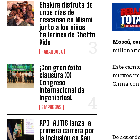
Shakira disfruta de
unos días de
descanso en Miami
junto a los niños
bailarines de Ghetto
Kids
Moscú, co
millonario
FARANDULA
Este cambi
¡Con gran éxito
clausura XX
nuevos mul
Congreso
China con
Internacional de
Ingenierías!
EMPRESAS
APO-AUTIS lanza la
primera carrera por
De acuerdo
la inclusión en San