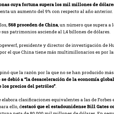
onas cuya fortuna supera los mil millones de dólare
enta un aumento del 9% con respecto al año anterior.
los,
568 proceden de China
, un número que supera a 
 sus patrimonios asciende al 1,4 billones de dólares.
gewerf, presidente y director de investigación de Hu
por el que China tiene más multimillonarios es por la
inó que la razón por la que no se han producido más
o
se debió a “la desaceleración de la economía global
e los precios del petróleo”
.
 elabora clasificaciones equivalentes a las de Forbes
ara ello, d
estacó que el estadounidense Bill Gates 
rtuna neta de 80.000 mil millones de dólares. En se