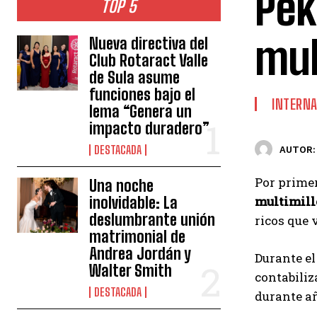
Pek
TOP 5
mul
Nueva directiva del
Club Rotaract Valle
de Sula asume
funciones bajo el
INTERNA
lema “Genera un
impacto duradero”
DESTACADA
AUTOR:
Por primer
Una noche
inolvidable: La
multimill
deslumbrante unión
ricos que 
matrimonial de
Andrea Jordán y
Durante e
Walter Smith
contabiliz
DESTACADA
durante añ