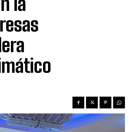
n la
presas
dera
imático