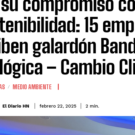
 su compromiso co
tenibilidad: 15 em
iben galardón Ban
lógica – Cambio Cl
AS
MEDIO AMBIENTE
El Diario HN
febrero 22, 2025
2
min.