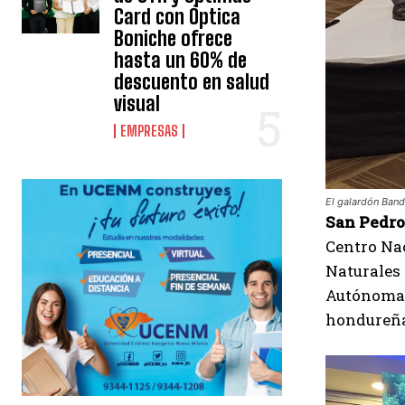
Card con Óptica
Boniche ofrece
hasta un 60% de
descuento en salud
visual
EMPRESAS
El galardón Band
San Pedro 
Centro Na
Naturales
Autónoma 
hondureña