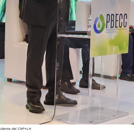
esidente del CNP+LH
.