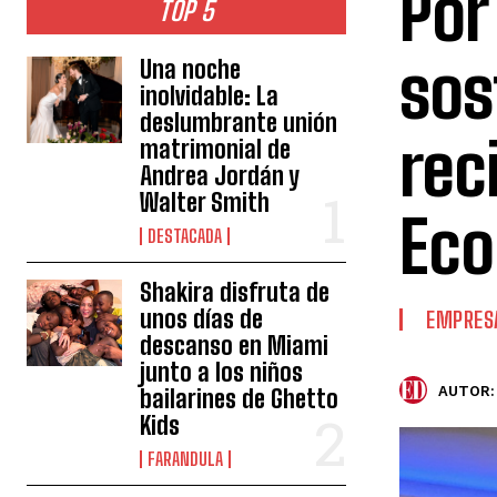
Por
TOP 5
sos
Una noche
inolvidable: La
deslumbrante unión
rec
matrimonial de
Andrea Jordán y
Walter Smith
Eco
DESTACADA
Shakira disfruta de
unos días de
EMPRES
descanso en Miami
junto a los niños
AUTOR:
bailarines de Ghetto
Kids
FARANDULA