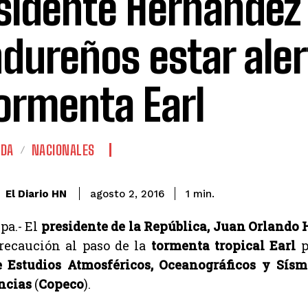
sidente Hernández 
dureños estar aler
tormenta Earl
ADA
NACIONALES
El Diario HN
agosto 2, 2016
1
min.
pa.- El
presidente de la República, Juan Orlando
recaución al paso de la
tormenta tropical Earl
p
e Estudios Atmosféricos, Oceanográficos y Sísm
ncias
(
Copeco
).