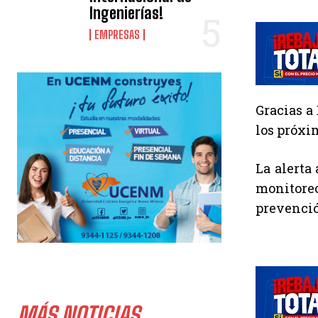
Ingenierías!
EMPRESAS
Gracias a
los próxi
La alerta
monitoreo
prevenci
MÁS NOTICIAS