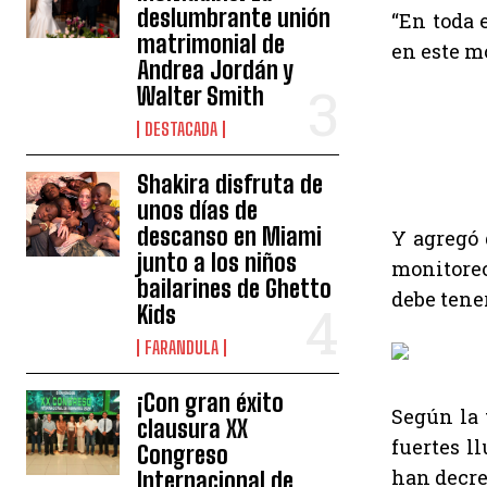
deslumbrante unión
“En toda 
matrimonial de
en este m
Andrea Jordán y
Walter Smith
DESTACADA
Shakira disfruta de
unos días de
descanso en Miami
Y agregó 
junto a los niños
monitoreo
bailarines de Ghetto
debe tene
Kids
FARANDULA
¡Con gran éxito
Según la 
clausura XX
fuertes l
Congreso
han decret
Internacional de