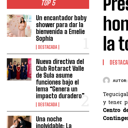
Pre
TOP 5
hon
Un encantador baby
shower para dar la
bienvenida a Emelie
la 
Sophía
DESTACADA
Nueva directiva del
DESTAC
Club Rotaract Valle
de Sula asume
funciones bajo el
AUTOR:
lema “Genera un
Tegucigal
impacto duradero”
y tener p
DESTACADA
Centro d
Continge
Una noche
inolvidable: La