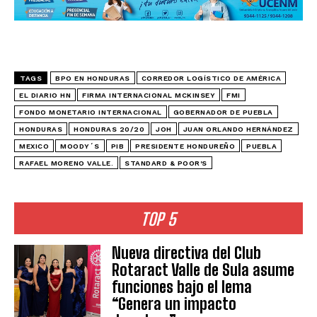
TAGS
BPO EN HONDURAS
CORREDOR LOGÍSTICO DE AMÉRICA
EL DIARIO HN
FIRMA INTERNACIONAL MCKINSEY
FMI
FONDO MONETARIO INTERNACIONAL
GOBERNADOR DE PUEBLA
HONDURAS
HONDURAS 20/20
JOH
JUAN ORLANDO HERNÁNDEZ
MEXICO
MOODY´S
PIB
PRESIDENTE HONDUREÑO
PUEBLA
RAFAEL MORENO VALLE.
STANDARD & POOR'S
TOP 5
Nueva directiva del Club
Rotaract Valle de Sula asume
funciones bajo el lema
“Genera un impacto