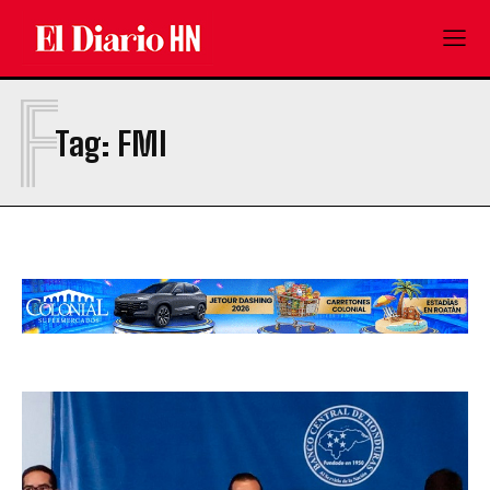
F
Tag:
FMI