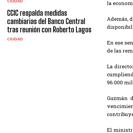
CIUDAD
la economí
CCIC respalda medidas
Además, de
cambiarias del Banco Central
disponibil
tras reunión con Roberto Lagos
CIUDAD
En ese sen
de las rem
La directo
cumpliend
96.000 mil
Guzmán di
vencimien
contribuye
El ministr