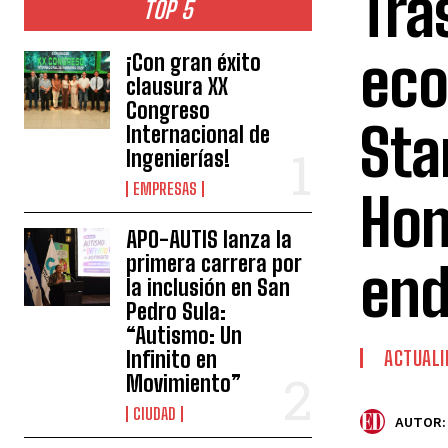
Tra
TOP 5
eco
¡Con gran éxito
clausura XX
Congreso
Sta
Internacional de
Ingenierías!
EMPRESAS
Hon
APO-AUTIS lanza la
primera carrera por
end
la inclusión en San
Pedro Sula:
“Autismo: Un
Infinito en
ACTUALI
Movimiento”
CIUDAD
AUTOR: