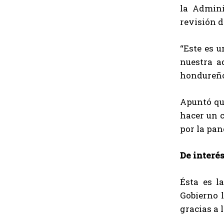
la Admini
revisión 
“Este es u
nuestra a
hondureño”
Apuntó que
hacer un 
por la pa
De interés
Ésta es l
Gobierno 
gracias a 