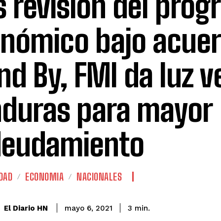
s revisión del pro
nómico bajo acue
nd By, FMI da luz v
duras para mayor
eudamiento
DAD
ECONOMIA
NACIONALES
El Diario HN
mayo 6, 2021
3
min.