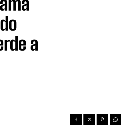
grama
rdo
erde a