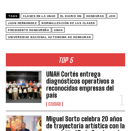
TAGS
CLASES EN LA UNAH
EL DIARIO HN
HONDURAS
JOH
JUAN HERNÁNDEZ
NORMALIZACIÓN DE LAS CLASES
PRESIDENTE HONDUREÑO
UNAH
UNIVERSIDAD NACIONAL AUTONOMA DE HONDURAS
TOP 5
UNAH Cortés entrega
diagnósticos operativos a
reconocidas empresas del
país
CIUDAD
Miguel Sorto celebra 20 años
de trayectoria artística con la