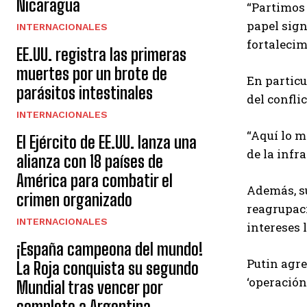
Nicaragua
“Partimos 
papel sign
INTERNACIONALES
fortalecim
EE.UU. registra las primeras
muertes por un brote de
En particu
parásitos intestinales
del confli
INTERNACIONALES
“Aquí lo m
El Ejército de EE.UU. lanza una
de la infr
alianza con 18 países de
América para combatir el
Además, su
crimen organizado
reagrupaci
INTERNACIONALES
intereses 
¡España campeona del mundo!
Putin agre
La Roja conquista su segundo
‘operación
Mundial tras vencer por
completo a Argentina