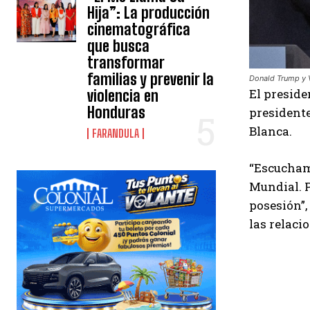
Hija”: La producción
cinematográfica
que busca
transformar
familias y prevenir la
Donald Trump y V
El preside
violencia en
Honduras
president
Blanca.
FARANDULA
“Escuchamo
Mundial. P
posesión”,
las relaci