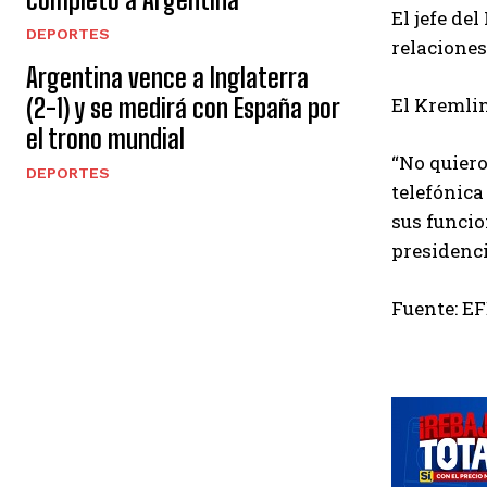
El jefe de
DEPORTES
relaciones
Argentina vence a Inglaterra
El Kremlin
(2-1) y se medirá con España por
el trono mundial
“No quier
DEPORTES
telefónic
sus funcio
presidenci
Fuente: E