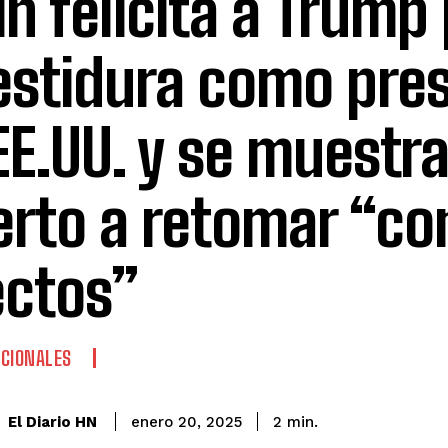
in felicita a Trump
estidura como pre
EE.UU. y se muestr
erto a retomar “co
ectos”
CIONALES
El Diario HN
enero 20, 2025
2
min.