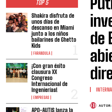
Put
TOP 5
inv
Shakira disfruta de
unos días de
descanso en Miami
de 
junto a los niños
bailarines de Ghetto
Kids
abi
FARANDULA
¡Con gran éxito
dir
clausura XX
Congreso
Internacional de
Ingenierías!
INTERNA
EMPRESAS
AUTOR:
APO-AUTIS lanza la