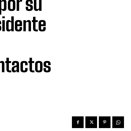
 por su
sidente
a
ntactos