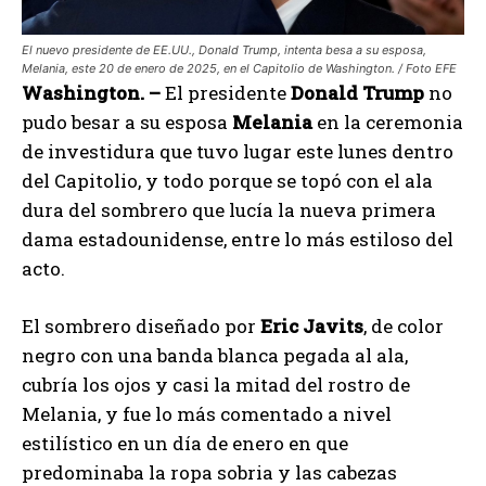
El nuevo presidente de EE.UU., Donald Trump, intenta besa a su esposa,
Melania, este 20 de enero de 2025, en el Capitolio de Washington. / Foto EFE
Washington. –
El presidente
Donald Trump
no
pudo besar a su esposa
Melania
en la ceremonia
de investidura que tuvo lugar este lunes dentro
del Capitolio, y todo porque se topó con el ala
dura del sombrero que lucía la nueva primera
dama estadounidense, entre lo más estiloso del
acto.
El sombrero diseñado por
Eric Javits
, de color
negro con una banda blanca pegada al ala,
cubría los ojos y casi la mitad del rostro de
Melania, y fue lo más comentado a nivel
estilístico en un día de enero en que
predominaba la ropa sobria y las cabezas