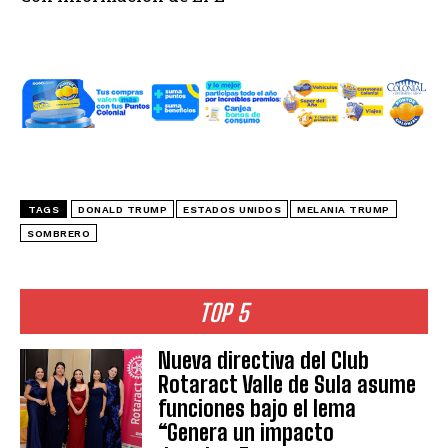
TAGS
DONALD TRUMP
ESTADOS UNIDOS
MELANIA TRUMP
SOMBRERO
TOP 5
Nueva directiva del Club
Rotaract Valle de Sula asume
funciones bajo el lema
“Genera un impacto