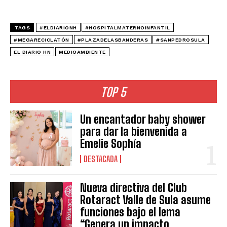
TAGS
#ELDIARIONH
#HOSPITALMATERNOINFANTIL
#MEGARECICLATÓN
#PLAZADELASBANDERAS
#SANPEDROSULA
EL DIARIO HN
MEDIOAMBIENTE
TOP 5
Un encantador baby shower
para dar la bienvenida a
Emelie Sophía
DESTACADA
Nueva directiva del Club
Rotaract Valle de Sula asume
funciones bajo el lema
“Genera un impacto