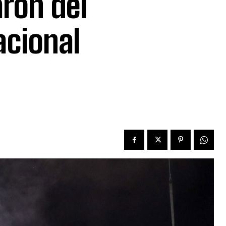
ron del
acional