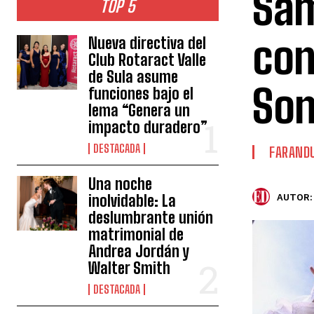
Sam
TOP 5
con
Nueva directiva del
Club Rotaract Valle
de Sula asume
Son
funciones bajo el
lema “Genera un
impacto duradero”
DESTACADA
FARAND
Una noche
inolvidable: La
AUTOR:
deslumbrante unión
matrimonial de
Andrea Jordán y
Walter Smith
DESTACADA