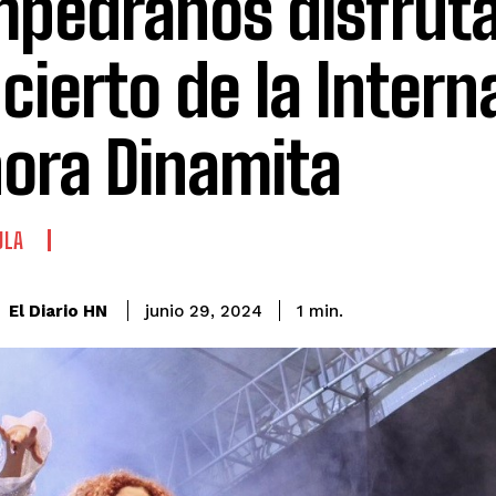
pedranos disfruta
cierto de la Intern
ora Dinamita
ULA
El Diario HN
junio 29, 2024
1
min.