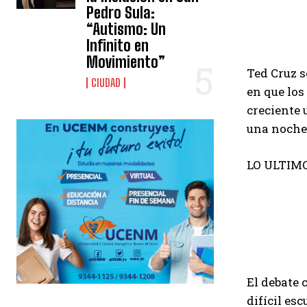
Pedro Sula:
“Autismo: Un
Infinito en
Movimiento”
Ted Cruz 
CIUDAD
en que los
creciente 
una noche 
LO ULTIM
El debate 
difícil es