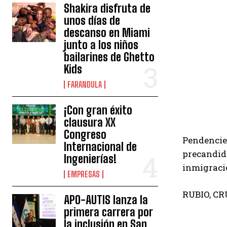
Shakira disfruta de
unos días de
descanso en Miami
junto a los niños
bailarines de Ghetto
Kids
FARANDULA
¡Con gran éxito
clausura XX
Congreso
Pendencier
Internacional de
precandida
Ingenierías!
inmigració
EMPRESAS
RUBIO, C
APO-AUTIS lanza la
primera carrera por
la inclusión en San