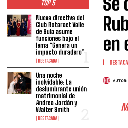
Se 
TOP 5
Rub
Nueva directiva del
Club Rotaract Valle
de Sula asume
en 
funciones bajo el
lema “Genera un
impacto duradero”
DESTACADA
DESTAC
Una noche
inolvidable: La
AUTOR:
deslumbrante unión
matrimonial de
Andrea Jordán y
M
Walter Smith
DESTACADA