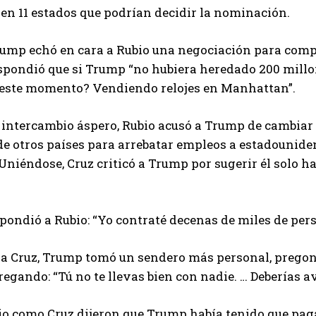
en 11 estados que podrían decidir la nominación.
mp echó en cara a Rubio una negociación para compra
spondió que si Trump “no hubiera heredado 200 millo
este momento? Vendiendo relojes en Manhattan”.
 intercambio áspero, Rubio acusó a Trump de cambiar 
e otros países para arrebatar empleos a estadounide
 Uniéndose, Cruz criticó a Trump por sugerir él solo h
ondió a Rubio: “Yo contraté decenas de miles de pers
 a Cruz, Trump tomó un sendero más personal, pregon
regando: “Tú no te llevas bien con nadie. … Deberías 
o como Cruz dijeron que Trump había tenido que paga