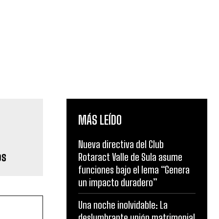
MÁS LEÍDO
Nueva directiva del Club
os
Rotaract Valle de Sula asume
funciones bajo el lema “Genera
un impacto duradero”
Una noche inolvidable: La
deslumbrante unión matrimonial