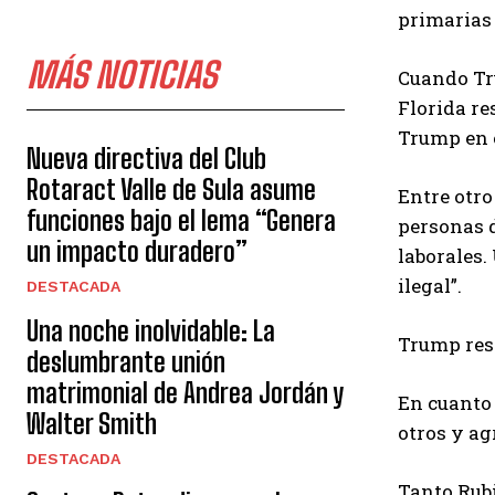
primarias 
MÁS NOTICIAS
Cuando Tru
Florida re
Trump en 
Nueva directiva del Club
Rotaract Valle de Sula asume
Entre otro
funciones bajo el lema “Genera
personas d
un impacto duradero”
laborales.
ilegal”.
DESTACADA
Una noche inolvidable: La
Trump resp
deslumbrante unión
matrimonial de Andrea Jordán y
En cuanto
Walter Smith
otros y ag
DESTACADA
Tanto Rubi