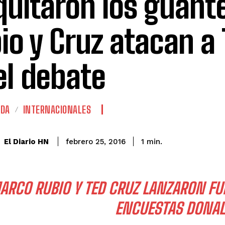
quitaron los guant
io y Cruz atacan a
el debate
ADA
INTERNACIONALES
El Diario HN
febrero 25, 2016
1
min.
ARCO RUBIO Y TED CRUZ LANZARON FUE
ENCUESTAS DONA