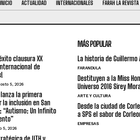
INICIO
ACTUALIDAD
INTERNACIONALES
FARAH LA REVISTA
MÁS POPULAR
éxito clausura XX
La historia de Guillermo
nternacional de
FARANDULA
s!
Destituyen a la Miss Ho
osto 5, 2026
Universo 2016 Sirey Mor
lanza la primera
ARTE Y CULTURA
r la inclusión en San
Desde la ciudad de Corl
: “Autismo: Un Infinito
a SPS el sabor de Corleo
ento”
EMPRESAS
o 5, 2026
tratégica de UTH y