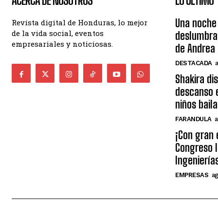
ACERCA DE NOSOTROS
LO ÚLTIMO
Una noche 
Revista digital de Honduras, lo mejor
de la vida social, eventos
deslumbra
empresariales y noticiosas.
de Andrea 
DESTACADA
Shakira di
descanso e
niños bail
FARANDULA
a
¡Con gran 
Congreso I
Ingeniería
EMPRESAS
ag