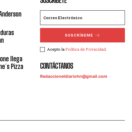
SUSCRÍBETE
 Anderson
nduras
SUSCRÍBEME
an
Acepto la
Política de Privacidad
.
eone llega
CONTÁCTANOS
ne´s Pizza
Redaccioneldiariohn@gmail.com