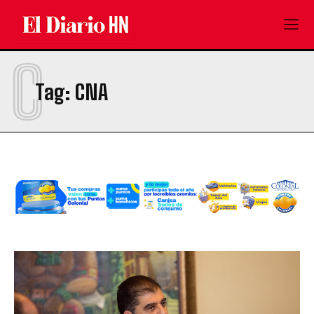
C
Tag:
CNA