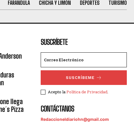
FARANDULA
CHICHA Y LIMÓN
DEPORTES
TURISMO
SUSCRÍBETE
 Anderson
nduras
SUSCRÍBEME
an
Acepto la
Política de Privacidad
.
eone llega
CONTÁCTANOS
ne´s Pizza
Redaccioneldiariohn@gmail.com