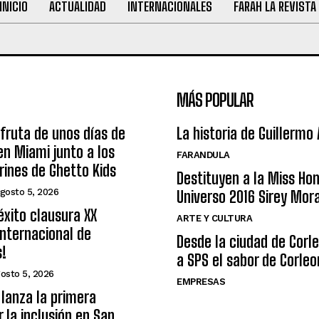
INICIO
ACTUALIDAD
INTERNACIONALES
FARAH LA REVISTA
MÁS POPULAR
sfruta de unos días de
La historia de Guillermo
n Miami junto a los
FARANDULA
arines de Ghetto Kids
Destituyen a la Miss Ho
gosto 5, 2026
Universo 2016 Sirey Mor
éxito clausura XX
ARTE Y CULTURA
nternacional de
Desde la ciudad de Corl
s!
a SPS el sabor de Corleo
osto 5, 2026
EMPRESAS
lanza la primera
r la inclusión en San