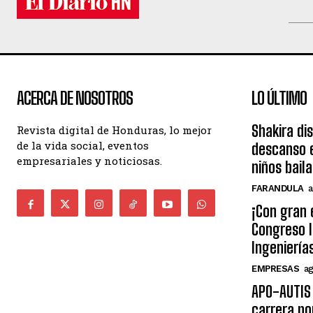
ACERCA DE NOSOTROS
LO ÚLTIMO
Shakira di
Revista digital de Honduras, lo mejor
de la vida social, eventos
descanso e
empresariales y noticiosas.
niños bail
FARANDULA
a
¡Con gran 
Congreso I
Ingeniería
EMPRESAS
ag
APO-AUTIS 
carrera po