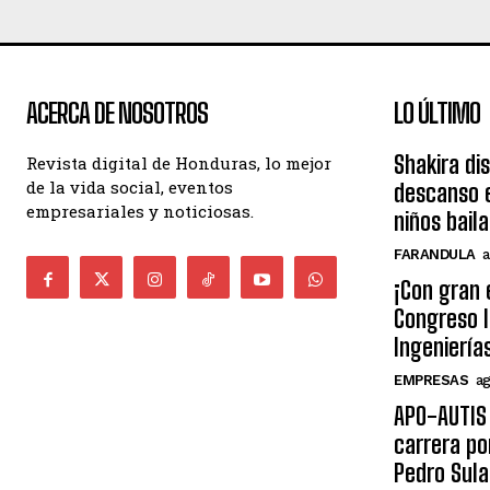
ACERCA DE NOSOTROS
LO ÚLTIMO
Shakira di
Revista digital de Honduras, lo mejor
de la vida social, eventos
descanso e
empresariales y noticiosas.
niños bail
FARANDULA
a
¡Con gran 
Congreso I
Ingeniería
EMPRESAS
ag
APO-AUTIS 
carrera po
Pedro Sula