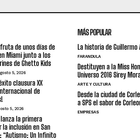
MÁS POPULAR
sfruta de unos días de
La historia de Guillermo
n Miami junto a los
FARANDULA
arines de Ghetto Kids
Destituyen a la Miss Ho
gosto 5, 2026
Universo 2016 Sirey Mor
éxito clausura XX
ARTE Y CULTURA
nternacional de
Desde la ciudad de Corl
s!
a SPS el sabor de Corleo
osto 5, 2026
EMPRESAS
lanza la primera
r la inclusión en San
: “Autismo: Un Infinito