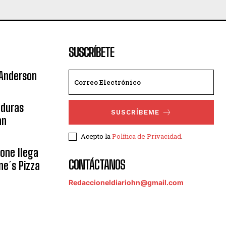
SUSCRÍBETE
 Anderson
nduras
SUSCRÍBEME
an
Acepto la
Política de Privacidad
.
eone llega
CONTÁCTANOS
ne´s Pizza
Redaccioneldiariohn@gmail.com